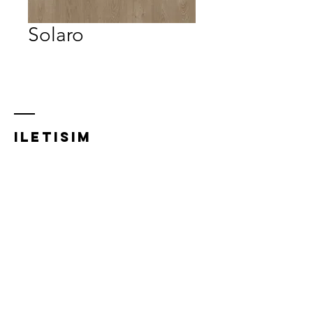
Solaro
iletısım
Acıbadem Mh, Acıbadem Cd.
21/A,
34718 Kadıköy/İstanbul
0216 348 5832
0532 281 0293