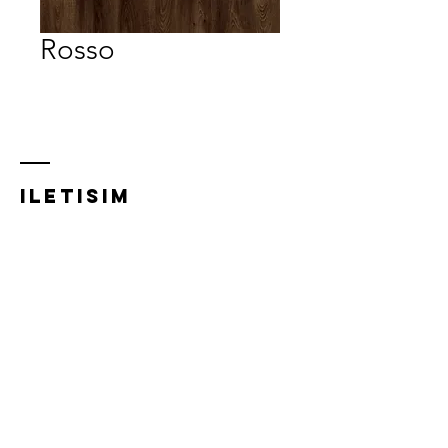
Rosso
iletısım
Acıbadem Mh, Acıbadem Cd.
21/A,
34718 Kadıköy/İstanbul
0216 348 5832
0532 281 0293