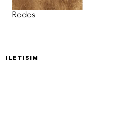
Rodos
iletısım
Acıbadem Mh, Acıbadem Cd.
21/A,
34718 Kadıköy/İstanbul
0216 348 5832
0532 281 0293