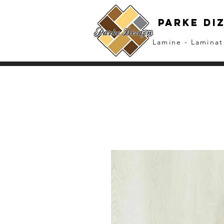
parke dı
Lamine - Laminat 