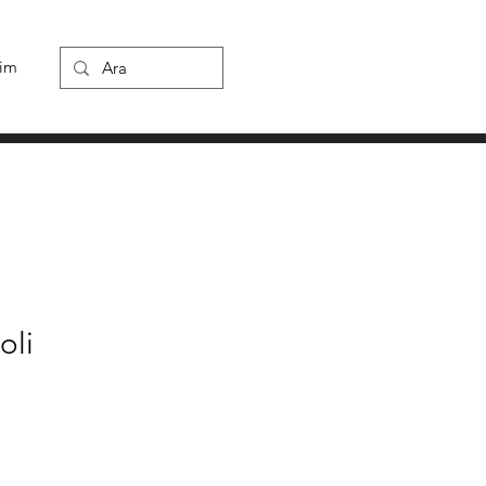
şim
oli