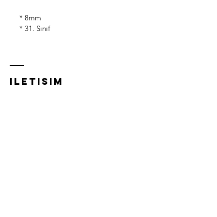
* 8mm
* 31. Sınıf
iletısım
Acıbadem Mh, Acıbadem Cd.
21/A,
34718 Kadıköy/İstanbul
0216 348 5832
0532 281 0293