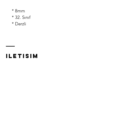
* 8mm
* 32. Sınıf
* Derzli
iletısım
Acıbadem Mh, Acıbadem Cd.
21/A,
34718 Kadıköy/İstanbul
0216 348 5832
0532 281 0293