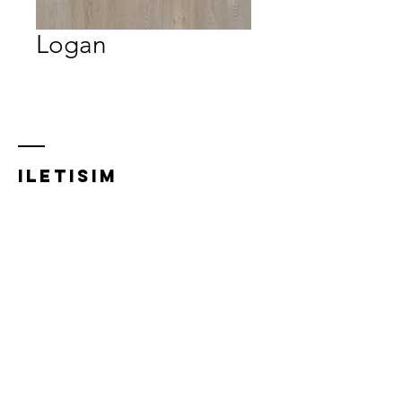
Logan
iletısım
Acıbadem Mh, Acıbadem Cd.
21/A,
34718 Kadıköy/İstanbul
0216 348 5832
0532 281 0293