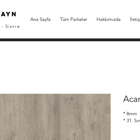
zayn
Ana Sayfa
Tüm Parkeler
Hakkımızda
İleti
- Sistre
Aca
* 8mm
* 31. Sın