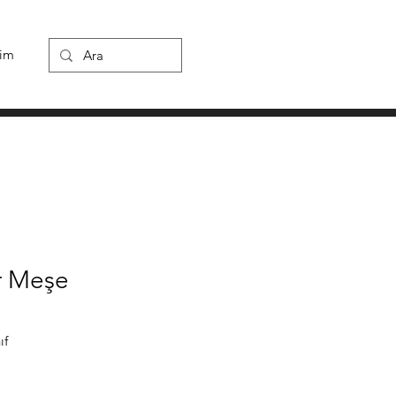
şim
r Meşe
ıf