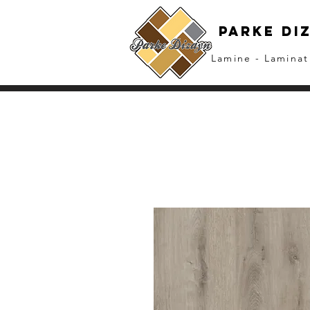
parke dı
Lamine - Laminat 